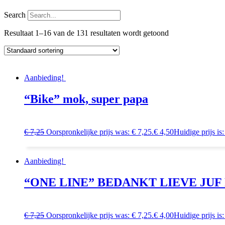
Search
Resultaat 1–16 van de 131 resultaten wordt getoond
Aanbieding!
“Bike” mok, super papa
€
7,25
Oorspronkelijke prijs was: € 7,25.
€
4,50
Huidige prijs is:
Aanbieding!
“ONE LINE” BEDANKT LIEVE JU
€
7,25
Oorspronkelijke prijs was: € 7,25.
€
4,00
Huidige prijs is: