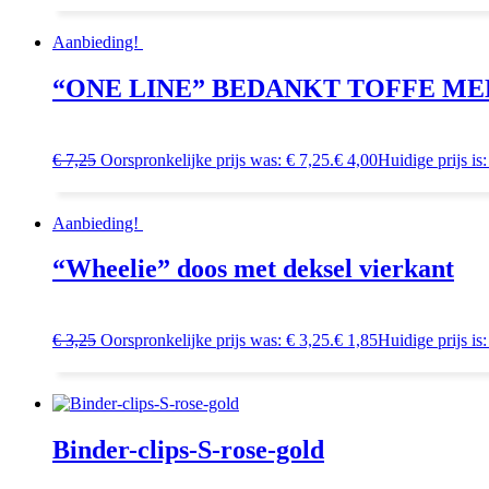
Aanbieding!
“ONE LINE” BEDANKT TOFFE M
€
7,25
Oorspronkelijke prijs was: € 7,25.
€
4,00
Huidige prijs is:
Aanbieding!
“Wheelie” doos met deksel vierkant
€
3,25
Oorspronkelijke prijs was: € 3,25.
€
1,85
Huidige prijs is:
Binder-clips-S-rose-gold