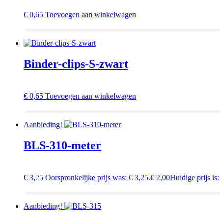
€
0,65
Toevoegen aan winkelwagen
Binder-clips-S-zwart
€
0,65
Toevoegen aan winkelwagen
Aanbieding!
BLS-310-meter
€
3,25
Oorspronkelijke prijs was: € 3,25.
€
2,00
Huidige prijs is:
Aanbieding!